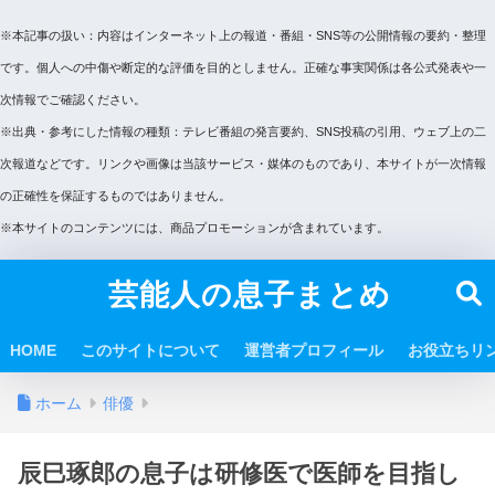
※本記事の扱い：内容はインターネット上の報道・番組・SNS等の公開情報の要約・整理
です。個人への中傷や断定的な評価を目的としません。正確な事実関係は各公式発表や一
次情報でご確認ください。
※出典・参考にした情報の種類：テレビ番組の発言要約、SNS投稿の引用、ウェブ上の二
次報道などです。リンクや画像は当該サービス・媒体のものであり、本サイトが一次情報
の正確性を保証するものではありません。
※本サイトのコンテンツには、商品プロモーションが含まれています。
芸能人の息子まとめ
HOME
このサイトについて
運営者プロフィール
お役立ちリ
ホーム
俳優
辰巳琢郎の息子は研修医で医師を目指し