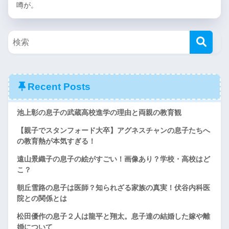
噂が。
Recent Posts
池上彰の息子の武蔵高校進学の理由と両親の教育観
【親子でスタンフォード大卒】アグネスチャンの息子たちへ
の教育熱が本気すぎる！
遠山景織子の息子の絵がすごい！画像あり？学校・高校はど
こ？
朝丘雪路の息子は医師？知られざる家族の真実！伏谷内科医
院との関係とは
松田優作の息子２人は龍平と翔太。息子達の結婚した嫁や離
婚について