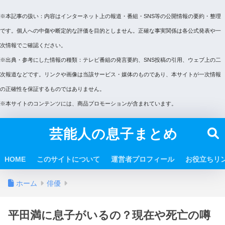
※本記事の扱い：内容はインターネット上の報道・番組・SNS等の公開情報の要約・整理
です。個人への中傷や断定的な評価を目的としません。正確な事実関係は各公式発表や一
次情報でご確認ください。
※出典・参考にした情報の種類：テレビ番組の発言要約、SNS投稿の引用、ウェブ上の二
次報道などです。リンクや画像は当該サービス・媒体のものであり、本サイトが一次情報
の正確性を保証するものではありません。
※本サイトのコンテンツには、商品プロモーションが含まれています。
芸能人の息子まとめ
HOME
このサイトについて
運営者プロフィール
お役立ちリ
ホーム
俳優
平田満に息子がいるの？現在や死亡の噂