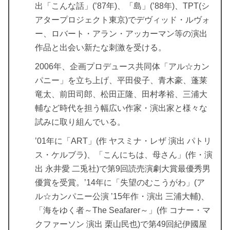
出「こんな話」(’87年)、「島」(’88年)、TPT(シ
アタープロジェクト東京)でデヴィッド・ルヴォ
ー、ロバート・アラン・アッカーマン等の演出
作品と出会い新たな刺激を受ける。
2006年、企画プロデュース共同体「アル☆カン
パニー」を立ち上げ、平田俊子、青木豪、蓬莱
竜太、前田司郎、松田正隆、田村孝裕、三浦大
輔など時代を担う幅広い作家・演出家と様々な
試みに取り組んでいる。
’01年に「ART」(作 ヤスミナ・レザ 演出 パトリ
ス・ケルブラ)、「こんにちは、母さん」(作・演
出 永井愛 二兎社)で第9回読売演劇大賞最優秀男
優賞を受賞。’14年に「失望のむこうがわ」(ア
ル☆カンパニー公演 ’15年作・演出 三浦大輔)、
「海をゆく者～The Seafarer～」(作 コナー・マ
クファーソン 演出 栗山民也)で第49回紀伊國屋