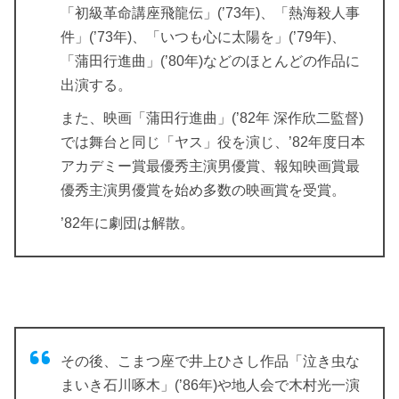
「初級革命講座飛龍伝」(’73年)、「熱海殺人事
件」(’73年)、「いつも心に太陽を」(’79年)、
「蒲田行進曲」(’80年)などのほとんどの作品に
出演する。
また、映画「蒲田行進曲」(’82年 深作欣二監督)
では舞台と同じ「ヤス」役を演じ、’82年度日本
アカデミー賞最優秀主演男優賞、報知映画賞最
優秀主演男優賞を始め多数の映画賞を受賞。
’82年に劇団は解散。
その後、こまつ座で井上ひさし作品「泣き虫な
まいき石川啄木」(’86年)や地人会で木村光一演