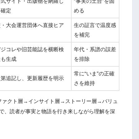
公式サイト・出版物を網羅し
“事実の土台”を固
を確定
める
校・大会運営団体へ直接ヒア
生の証言で温度感
を補完
デジコレや旧芸能誌を横断検
年代・系譜の誤差
表も生成
を排除
常に“いま”の正確
次第追記し、更新履歴を明示
さを維持
ファクト層→インサイト層→ストーリー層→バリュ
で、読者が事実と物語を行き来しながら理解を深