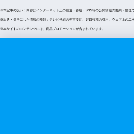
※本記事の扱い：内容はインターネット上の報道・番組・SNS等の公開情報の要約・整理
※出典・参考にした情報の種類：テレビ番組の発言要約、SNS投稿の引用、ウェブ上の二
※本サイトのコンテンツには、商品プロモーションが含まれています。