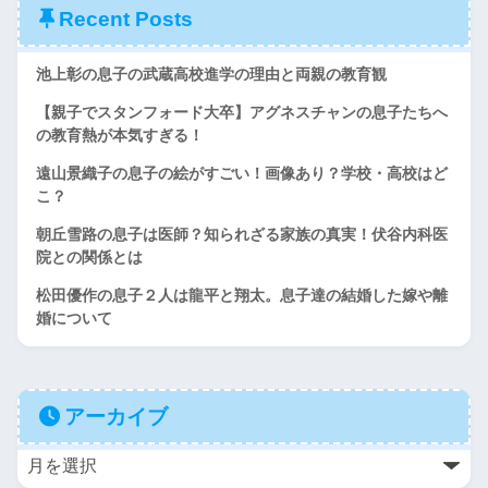
Recent Posts
池上彰の息子の武蔵高校進学の理由と両親の教育観
【親子でスタンフォード大卒】アグネスチャンの息子たちへ
の教育熱が本気すぎる！
遠山景織子の息子の絵がすごい！画像あり？学校・高校はど
こ？
朝丘雪路の息子は医師？知られざる家族の真実！伏谷内科医
院との関係とは
松田優作の息子２人は龍平と翔太。息子達の結婚した嫁や離
婚について
アーカイブ