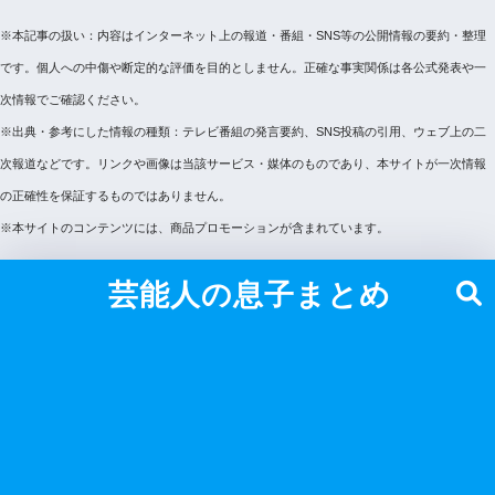
※本記事の扱い：内容はインターネット上の報道・番組・SNS等の公開情報の要約・整理
です。個人への中傷や断定的な評価を目的としません。正確な事実関係は各公式発表や一
次情報でご確認ください。
※出典・参考にした情報の種類：テレビ番組の発言要約、SNS投稿の引用、ウェブ上の二
次報道などです。リンクや画像は当該サービス・媒体のものであり、本サイトが一次情報
の正確性を保証するものではありません。
※本サイトのコンテンツには、商品プロモーションが含まれています。
芸能人の息子まとめ