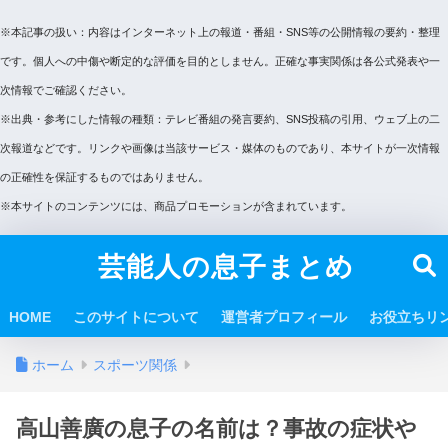
※本記事の扱い：内容はインターネット上の報道・番組・SNS等の公開情報の要約・整理
です。個人への中傷や断定的な評価を目的としません。正確な事実関係は各公式発表や一
次情報でご確認ください。
※出典・参考にした情報の種類：テレビ番組の発言要約、SNS投稿の引用、ウェブ上の二
次報道などです。リンクや画像は当該サービス・媒体のものであり、本サイトが一次情報
の正確性を保証するものではありません。
※本サイトのコンテンツには、商品プロモーションが含まれています。
芸能人の息子まとめ
HOME
このサイトについて
運営者プロフィール
お役立ちリ
ホーム
スポーツ関係
高山善廣の息子の名前は？事故の症状や