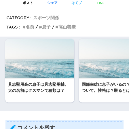
LINE
ポスト
シェア
はてブ
CATEGORY :
スポーツ関係
TAGS :
名前
息子
高山善廣
具志堅用高の息子は具志堅用輔。
岡部幸雄に息子がいるの
犬の名前はグスマンで種類は？
ついて。性格は？殴ると
コメントを残す