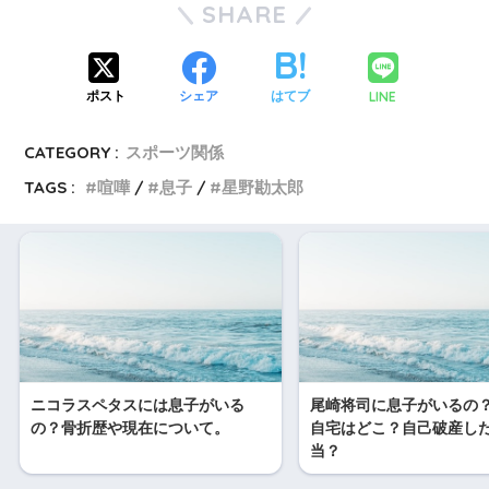
SHARE
LINE
ポスト
シェア
はてブ
CATEGORY :
スポーツ関係
TAGS :
喧嘩
息子
星野勘太郎
ニコラスペタスには息子がいる
尾崎将司に息子がいるの
の？骨折歴や現在について。
自宅はどこ？自己破産し
当？