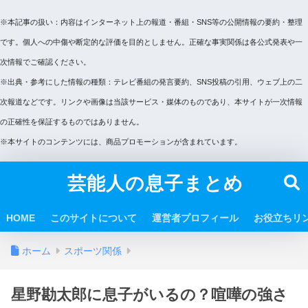
※本記事の扱い：内容はインターネット上の報道・番組・SNS等の公開情報の要約・整理
です。個人への中傷や断定的な評価を目的としません。正確な事実関係は各公式発表や一
次情報でご確認ください。
※出典・参考にした情報の種類：テレビ番組の発言要約、SNS投稿の引用、ウェブ上の二
次報道などです。リンクや画像は当該サービス・媒体のものであり、本サイトが一次情報
の正確性を保証するものではありません。
※本サイトのコンテンツには、商品プロモーションが含まれています。
芸能人の息子まとめ
HOME
このサイトについて
運営者プロフィール
お役立ちリ
ホーム
スポーツ関係
星野勘太郎に息子がいるの？喧嘩の強さ