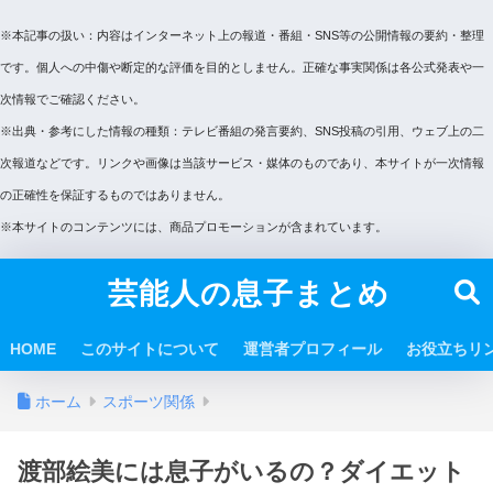
※本記事の扱い：内容はインターネット上の報道・番組・SNS等の公開情報の要約・整理
です。個人への中傷や断定的な評価を目的としません。正確な事実関係は各公式発表や一
次情報でご確認ください。
※出典・参考にした情報の種類：テレビ番組の発言要約、SNS投稿の引用、ウェブ上の二
次報道などです。リンクや画像は当該サービス・媒体のものであり、本サイトが一次情報
の正確性を保証するものではありません。
※本サイトのコンテンツには、商品プロモーションが含まれています。
芸能人の息子まとめ
HOME
このサイトについて
運営者プロフィール
お役立ちリ
ホーム
スポーツ関係
渡部絵美には息子がいるの？ダイエット