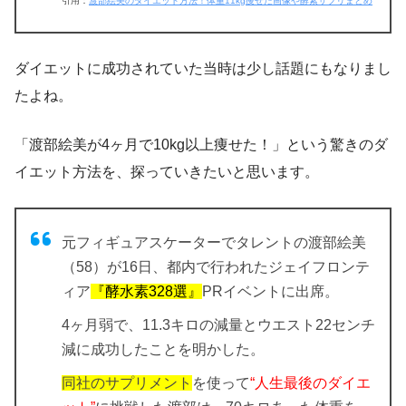
引用：
渡部絵美のダイエット方法！体重11kg痩せた画像や酵素サプリまとめ
ダイエットに成功されていた当時は少し話題にもなりまし
たよね。
「渡部絵美が4ヶ月で10kg以上痩せた！」
という驚きのダ
イエット方法を、探っていきたいと思います。
元フィギュアスケーターでタレントの渡部絵美
（58）が16日、都内で行われたジェイフロンテ
ィア
『酵水素328選』
PRイベントに出席。
4ヶ月弱で、11.3キロの減量とウエスト22センチ
減
に成功したことを明かした。
同社のサプリメント
を使って
“人生最後のダイエ