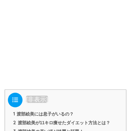
目次
[
非表示
]
1
渡部絵美には息子がいるの？
2
渡部絵美が11キロ痩せたダイエット方法とは？