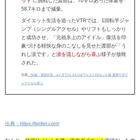
ット”
に挑戦した渡部は、
70キロあった体重を
58.7キロまで減量
。
ダイエット生活を追ったVTRでは、1回転半ジャ
ンプ（シングルアクセル）やリフトもしっかり
と成功させ、「元祖氷上のアイドル」復活を印
象づける軽快な身のこなしを見せた渡部が「う
れし涙です」と
涙を流しながら喜ぶ
様子が放映
された。
引用
：58歳・渡部絵美、4ヶ月で11.3キロ&ウエスト22センチ減 還暦でダブ
ルアクセル誓う
出典：https://twitter.com/