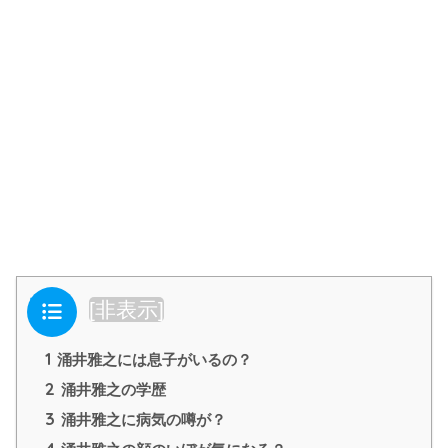
目次
[
非表示
]
1
涌井雅之には息子がいるの？
2
涌井雅之の学歴
3
涌井雅之に病気の噂が？