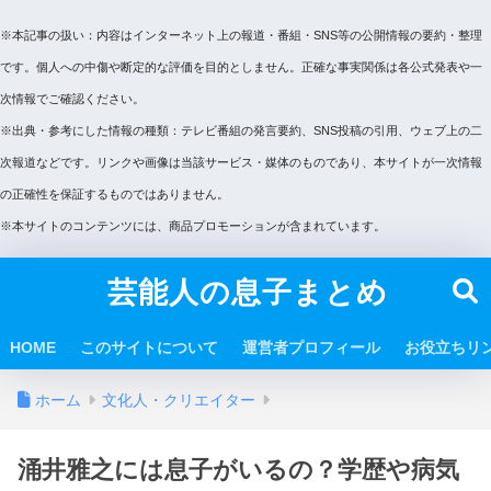
※本記事の扱い：内容はインターネット上の報道・番組・SNS等の公開情報の要約・整理
です。個人への中傷や断定的な評価を目的としません。正確な事実関係は各公式発表や一
次情報でご確認ください。
※出典・参考にした情報の種類：テレビ番組の発言要約、SNS投稿の引用、ウェブ上の二
次報道などです。リンクや画像は当該サービス・媒体のものであり、本サイトが一次情報
の正確性を保証するものではありません。
※本サイトのコンテンツには、商品プロモーションが含まれています。
芸能人の息子まとめ
HOME
このサイトについて
運営者プロフィール
お役立ちリ
ホーム
文化人・クリエイター
涌井雅之には息子がいるの？学歴や病気