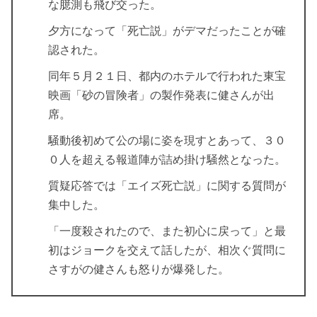
な臆測も飛び交った。
夕方になって「死亡説」がデマだったことが確
認
された。
同年５月２１日、都内のホテルで行われた東宝
映画「砂の冒険者」の製作発表に健さんが出
席。
騒動後初めて公の場に姿を現すとあって、３０
０人を超える報道陣が詰め掛け騒然となった。
質疑応答では
「エイズ死亡説」に関する質問が
集中
した。
「一度殺されたので、また初心に戻って」と最
初はジョークを交えて話したが、相次ぐ質問に
さすがの健さんも怒りが爆発した。