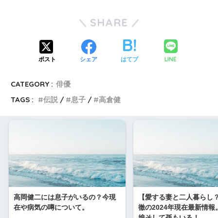
SHARE
LINE
ポスト
シェア
はてブ
CATEGORY :
俳優
TAGS :
伝説
息子
高倉健
高岡健二には息子がいるの？今現
【愛する妻と二人暮らし
在や病気の噂について。
徹の2024年現在最新情報
娘そして孫もいる！