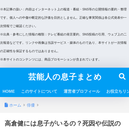
※本記事の扱い：内容はインターネット上の報道・番組・SNS等の公開情報の要約・整理
です。個人への中傷や断定的な評価を目的としません。正確な事実関係は各公式発表や一
次情報でご確認ください。
※出典・参考にした情報の種類：テレビ番組の発言要約、SNS投稿の引用、ウェブ上の二
次報道などです。リンクや画像は当該サービス・媒体のものであり、本サイトが一次情報
の正確性を保証するものではありません。
※本サイトのコンテンツには、商品プロモーションが含まれています。
芸能人の息子まとめ
HOME
このサイトについて
運営者プロフィール
お役立ちリ
ホーム
俳優
高倉健には息子がいるの？死因や伝説の