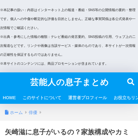
※本記事の扱い：内容はインターネット上の報道・番組・SNS等の公開情報の要約・整理
です。個人への中傷や断定的な評価を目的としません。正確な事実関係は各公式発表や一
次情報でご確認ください。
※出典・参考にした情報の種類：テレビ番組の発言要約、SNS投稿の引用、ウェブ上の二
次報道などです。リンクや画像は当該サービス・媒体のものであり、本サイトが一次情報
の正確性を保証するものではありません。
※本サイトのコンテンツには、商品プロモーションが含まれています。
芸能人の息子まとめ
HOME
このサイトについて
運営者プロフィール
お役立ちリ
ホーム
俳優
矢崎滋に息子がいるの？家族構成やカミ