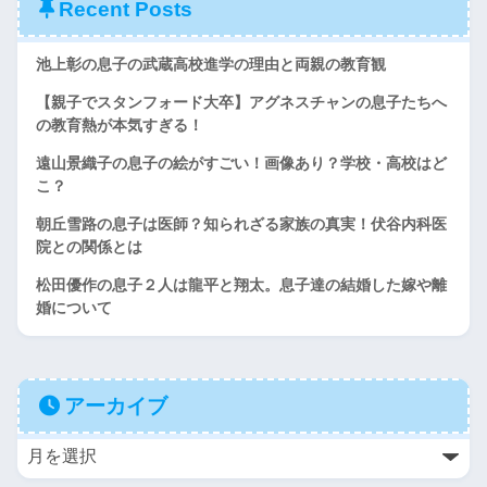
Recent Posts
池上彰の息子の武蔵高校進学の理由と両親の教育観
【親子でスタンフォード大卒】アグネスチャンの息子たちへ
の教育熱が本気すぎる！
遠山景織子の息子の絵がすごい！画像あり？学校・高校はど
こ？
朝丘雪路の息子は医師？知られざる家族の真実！伏谷内科医
院との関係とは
松田優作の息子２人は龍平と翔太。息子達の結婚した嫁や離
婚について
アーカイブ