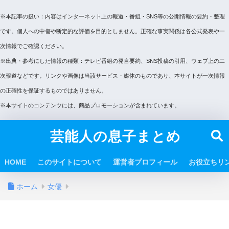
※本記事の扱い：内容はインターネット上の報道・番組・SNS等の公開情報の要約・整理
です。個人への中傷や断定的な評価を目的としません。正確な事実関係は各公式発表や一
次情報でご確認ください。
※出典・参考にした情報の種類：テレビ番組の発言要約、SNS投稿の引用、ウェブ上の二
次報道などです。リンクや画像は当該サービス・媒体のものであり、本サイトが一次情報
の正確性を保証するものではありません。
※本サイトのコンテンツには、商品プロモーションが含まれています。
芸能人の息子まとめ
HOME
このサイトについて
運営者プロフィール
お役立ちリ
ホーム
女優