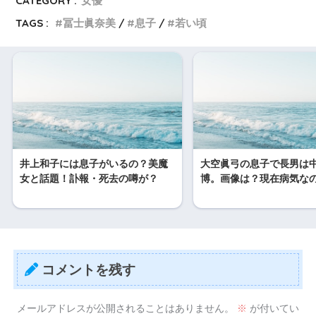
CATEGORY :
女優
TAGS :
冨士眞奈美
息子
若い頃
井上和子には息子がいるの？美魔
大空眞弓の息子で長男は
女と話題！訃報・死去の噂が？
博。画像は？現在病気な
コメントを残す
メールアドレスが公開されることはありません。
※
が付いてい