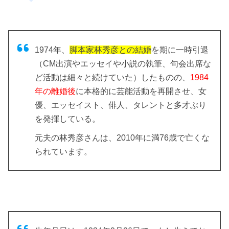
1974年、
脚本家林秀彦との結婚
を期に一時引退
（CM出演やエッセイや小説の執筆、句会出席な
ど活動は細々と続けていた）したものの、
1984
年の離婚後
に本格的に芸能活動を再開させ、女
優、エッセイスト、俳人、タレントと多才ぶり
を発揮している。
元夫の
林秀彦さんは、2010年に満76歳で亡くな
られています
。