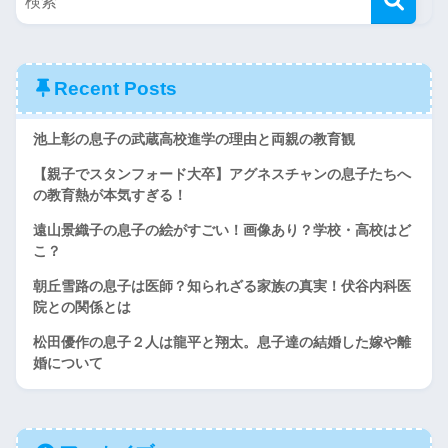
Recent Posts
池上彰の息子の武蔵高校進学の理由と両親の教育観
【親子でスタンフォード大卒】アグネスチャンの息子たちへ
の教育熱が本気すぎる！
遠山景織子の息子の絵がすごい！画像あり？学校・高校はど
こ？
朝丘雪路の息子は医師？知られざる家族の真実！伏谷内科医
院との関係とは
松田優作の息子２人は龍平と翔太。息子達の結婚した嫁や離
婚について