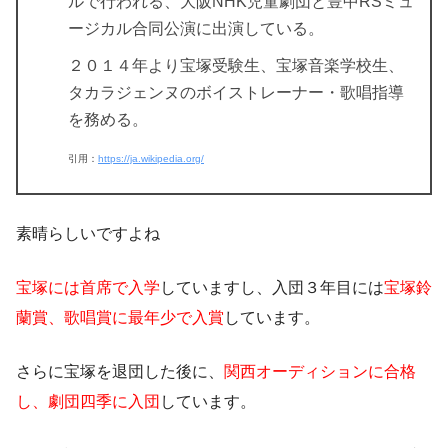
ルで行われる、大阪NHK児童劇団と豊中RSミュ
ージカル合同公演に出演している。
２０１４年より宝塚受験生、宝塚音楽学校生、
タカラジェンヌのボイストレーナー・歌唱指導
を務める。
引用：
https://ja.wikipedia.org/
素晴らしいですよね
宝塚には首席で入学
していますし、入団３年目には
宝塚鈴
蘭賞、歌唱賞に最年少で入賞
しています。
さらに宝塚を退団した後に、
関西オーディションに合格
し、劇団四季に入団
しています。