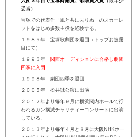
入団３年目で宝塚鈴蘭賞、歌唱賞入賞
（最年少
受賞）
宝塚での代表作「風と共に去りぬ」のスカーレ
ットをはじめ多数主役を経験する。
１９８５年 宝塚歌劇団を退団（トップお披露
目にて）
１９９５年
関西オーディションに合格し劇団
四季に入団
１９９８年 劇団四季を退団
２００５年 松井誠公演に出演
２０１２年より毎年９月に横浜関内ホールで行
われるガン撲滅チャリティーコンサートに出演
している。
２０１３年より毎年４月と８月に大阪NHKホー