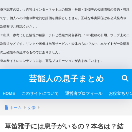
※本記事の扱い：内容はインターネット上の報道・番組・SNS等の公開情報の要約・整理
です。個人への中傷や断定的な評価を目的としません。正確な事実関係は各公式発表や一
次情報でご確認ください。
※出典・参考にした情報の種類：テレビ番組の発言要約、SNS投稿の引用、ウェブ上の二
次報道などです。リンクや画像は当該サービス・媒体のものであり、本サイトが一次情報
の正確性を保証するものではありません。
※本サイトのコンテンツには、商品プロモーションが含まれています。
芸能人の息子まとめ
HOME
このサイトについて
運営者プロフィール
お役立ちリ
ホーム
女優
草笛雅子には息子がいるの？本名は？結