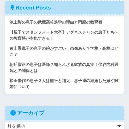
Recent Posts
池上彰の息子の武蔵高校進学の理由と両親の教育観
【親子でスタンフォード大卒】アグネスチャンの息子たちへ
の教育熱が本気すぎる！
遠山景織子の息子の絵がすごい！画像あり？学校・高校はど
こ？
朝丘雪路の息子は医師？知られざる家族の真実！伏谷内科医
院との関係とは
松田優作の息子２人は龍平と翔太。息子達の結婚した嫁や離
婚について
アーカイブ