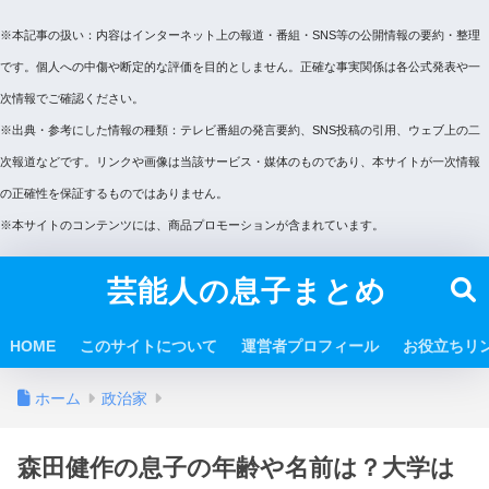
※本記事の扱い：内容はインターネット上の報道・番組・SNS等の公開情報の要約・整理
です。個人への中傷や断定的な評価を目的としません。正確な事実関係は各公式発表や一
次情報でご確認ください。
※出典・参考にした情報の種類：テレビ番組の発言要約、SNS投稿の引用、ウェブ上の二
次報道などです。リンクや画像は当該サービス・媒体のものであり、本サイトが一次情報
の正確性を保証するものではありません。
※本サイトのコンテンツには、商品プロモーションが含まれています。
芸能人の息子まとめ
HOME
このサイトについて
運営者プロフィール
お役立ちリ
ホーム
政治家
森田健作の息子の年齢や名前は？大学は