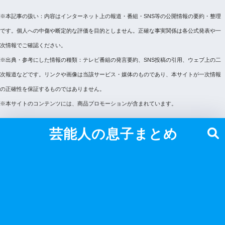
※本記事の扱い：内容はインターネット上の報道・番組・SNS等の公開情報の要約・整理
です。個人への中傷や断定的な評価を目的としません。正確な事実関係は各公式発表や一
次情報でご確認ください。
※出典・参考にした情報の種類：テレビ番組の発言要約、SNS投稿の引用、ウェブ上の二
次報道などです。リンクや画像は当該サービス・媒体のものであり、本サイトが一次情報
の正確性を保証するものではありません。
※本サイトのコンテンツには、商品プロモーションが含まれています。
芸能人の息子まとめ