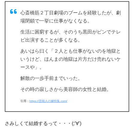
心斎橋筋２丁目劇場のブームを経験したが、劇
場閉鎖で一挙に仕事がなくなる。
生活に困窮するが、そのうち黒田がピンでテレ
ビ出演することが多くなる。
あいはら曰く「２人とも仕事がないのを地獄と
いうけど、ほんまの地獄は片方だけ売れないケ
ースや」。
解散の一歩手前までいった。
その時の寂しさから美容師の女性と結婚。
引用：
https://芸能人の嫁特集.com/
さみしくて結婚
するって・・・(;’∀’)