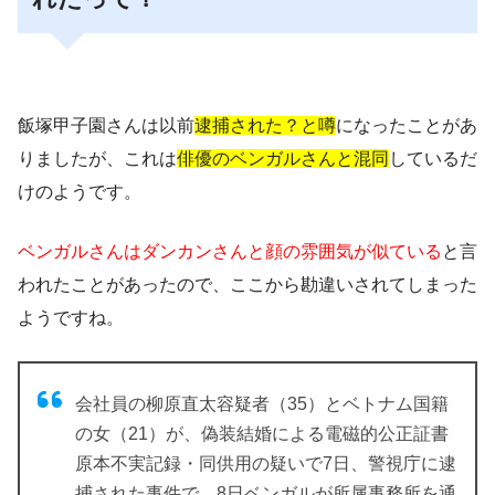
飯塚甲子園さんは以前
逮捕された？と噂
になったことがあ
りましたが、これは
俳優のベンガルさんと混同
しているだ
けのようです。
ベンガルさんはダンカンさんと顔の雰囲気が似ている
と言
われたことがあったので、ここから勘違いされてしまった
ようですね。
会社員の柳原直太容疑者（35）とベトナム国籍
の女（21）が、偽装結婚による電磁的公正証書
原本不実記録・同供用の疑いで7日、警視庁に逮
捕された事件で、8日ベンガルが所属事務所を通