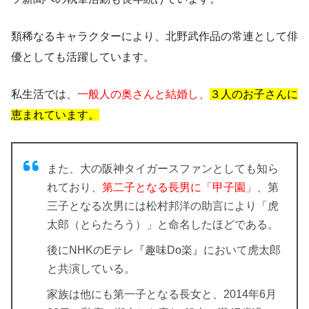
類稀なるキャラクターにより、北野武作品の常連として俳
優としても活躍しています。
私生活では、
一般人の奥さんと結婚し、
３人のお子さんに
恵まれています
。
また、大の阪神タイガースファンとしても知ら
れており、
第二子となる長男に「甲子園」
、第
三子となる次男には松村邦洋の助言により
「虎
太郎（とらたろう）」
と命名したほどである。
後にNHKのEテレ『趣味Do楽』において虎太郎
と共演している。
家族は他にも
第一子となる長女
と、2014年6月