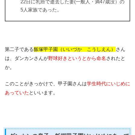
22日に
乳癌で逝去した妻(一般人・満47歳没）
の
5人家族であった。
第二子である
飯塚甲子園（いいづか こうしえん）
さん
は、ダンカンさんが
野球好きというとから命名
されたと
か。
このことがきっかけで、甲子園さんは
学生時代にいじめに
あっていた
といいます。