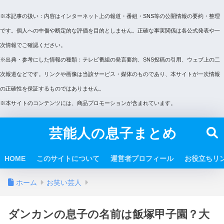
※本記事の扱い：内容はインターネット上の報道・番組・SNS等の公開情報の要約・整理
です。個人への中傷や断定的な評価を目的としません。正確な事実関係は各公式発表や一
次情報でご確認ください。
※出典・参考にした情報の種類：テレビ番組の発言要約、SNS投稿の引用、ウェブ上の二
次報道などです。リンクや画像は当該サービス・媒体のものであり、本サイトが一次情報
の正確性を保証するものではありません。
※本サイトのコンテンツには、商品プロモーションが含まれています。
芸能人の息子まとめ
HOME
このサイトについて
運営者プロフィール
お役立ちリ
ホーム
お笑い芸人
ダンカンの息子の名前は飯塚甲子園？大