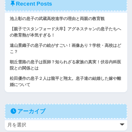
Recent Posts
池上彰の息子の武蔵高校進学の理由と両親の教育観
【親子でスタンフォード大卒】アグネスチャンの息子たちへ
の教育熱が本気すぎる！
遠山景織子の息子の絵がすごい！画像あり？学校・高校はど
こ？
朝丘雪路の息子は医師？知られざる家族の真実！伏谷内科医
院との関係とは
松田優作の息子２人は龍平と翔太。息子達の結婚した嫁や離
婚について
アーカイブ