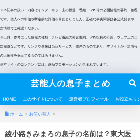
※本記事の扱い：内容はインターネット上の報道・番組・SNS等の公開情報の要約・整理
です。個人への中傷や断定的な評価を目的としません。正確な事実関係は各公式発表や一
次情報でご確認ください。
※出典・参考にした情報の種類：テレビ番組の発言要約、SNS投稿の引用、ウェブ上の二
次報道などです。リンクや画像は当該サービス・媒体のものであり、本サイトが一次情報
の正確性を保証するものではありません。
※本サイトのコンテンツには、商品プロモーションが含まれています。
芸能人の息子まとめ
HOME
このサイトについて
運営者プロフィール
お役立ちリ
ホーム
お笑い芸人
綾小路きみまろの息子の名前は？東大医