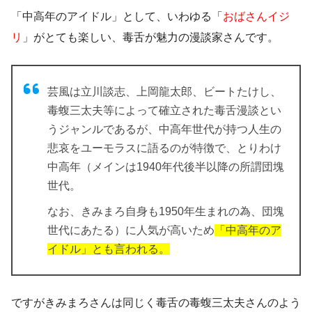
「中高年のアイドル」
として、いわゆる「
おばさんイジ
リ
」がとても楽しい、毒舌が魅力の漫談家さんです。
芸風は立川談志、上岡龍太郎、ビートたけし、
毒蝮三太夫等によって確立された毒舌漫談とい
うジャンルであるが、
中高年世代が持つ人生の
悲哀をユーモラスに語るのが特徴で、とりわけ
中高年（メインは1940年代後半以降の所謂団塊
世代。
なお、きみまろ自身も1950年生まれの為、団塊
世代にあたる）に人気が高いため
「中高年のア
イドル」とも言われる。
ですがきみまろさんは同じく毒舌の毒蝮三太夫さんのよう