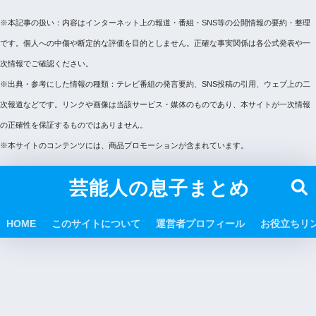
※本記事の扱い：内容はインターネット上の報道・番組・SNS等の公開情報の要約・整理
です。個人への中傷や断定的な評価を目的としません。正確な事実関係は各公式発表や一
次情報でご確認ください。
※出典・参考にした情報の種類：テレビ番組の発言要約、SNS投稿の引用、ウェブ上の二
次報道などです。リンクや画像は当該サービス・媒体のものであり、本サイトが一次情報
の正確性を保証するものではありません。
※本サイトのコンテンツには、商品プロモーションが含まれています。
芸能人の息子まとめ
HOME
このサイトについて
運営者プロフィール
お役立ちリ