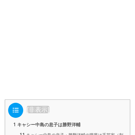
目次
[
非表示
]
1
キャシー中島の息子は勝野洋輔
1.1
キャシー中島の息子・勝野洋輔の職業は手芸家（刺