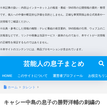
※本記事の扱い：内容はインターネット上の報道・番組・SNS等の公開情報の要約・整理
です。個人への中傷や断定的な評価を目的としません。正確な事実関係は各公式発表や一
次情報でご確認ください。
※出典・参考にした情報の種類：テレビ番組の発言要約、SNS投稿の引用、ウェブ上の二
次報道などです。リンクや画像は当該サービス・媒体のものであり、本サイトが一次情報
の正確性を保証するものではありません。
※本サイトのコンテンツには、商品プロモーションが含まれています。
芸能人の息子まとめ
HOME
このサイトについて
運営者プロフィール
お役立ちリ
ホーム
タレント
キャシー中島の息子の勝野洋輔の刺繍の