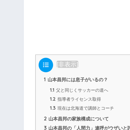
目次
[
非表示
]
1
山本昌邦には息子がいるの？
1.1
父と同じくサッカーの道へ
1.2
指導者ライセンス取得
1.3
現在は北海道で講師とコーチ
2
山本昌邦の家族構成について
3
山本昌邦の「人間力」連呼がウザいと