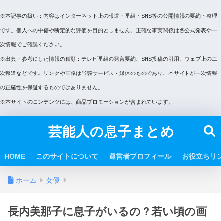
※本記事の扱い：内容はインターネット上の報道・番組・SNS等の公開情報の要約・整理
です。個人への中傷や断定的な評価を目的としません。正確な事実関係は各公式発表や一
次情報でご確認ください。
※出典・参考にした情報の種類：テレビ番組の発言要約、SNS投稿の引用、ウェブ上の二
次報道などです。リンクや画像は当該サービス・媒体のものであり、本サイトが一次情報
の正確性を保証するものではありません。
※本サイトのコンテンツには、商品プロモーションが含まれています。
芸能人の息子まとめ
HOME
このサイトについて
運営者プロフィール
お役立ちリ
ホーム
女優
長内美那子に息子がいるの？若い頃の画