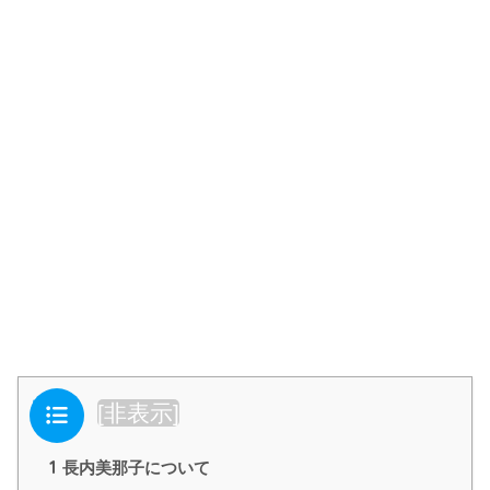
目次
[
非表示
]
1
長内美那子について