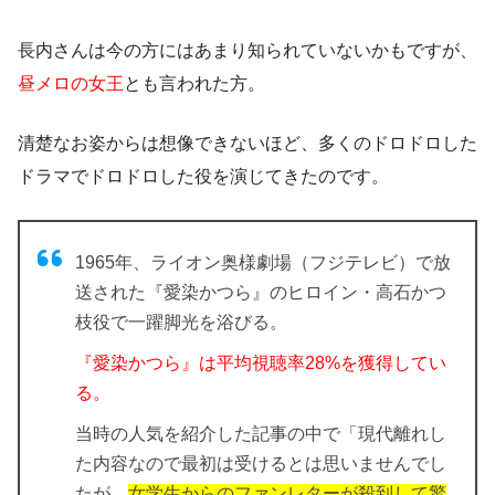
長内さんは今の方にはあまり知られていないかもですが、
昼メロの女王
とも言われた方。
清楚なお姿からは想像できないほど、
多くのドロドロした
ドラマでドロドロした役を演じてきたのです。
1965年、ライオン奥様劇場（フジテレビ）で放
送された『愛染かつら』のヒロイン・高石かつ
枝役で一躍脚光を浴びる。
『愛染かつら』は平均視聴率28%を獲得してい
る。
当時の人気を紹介した記事の中で「現代離れし
た内容なので最初は受けるとは思いませんでし
たが、
女学生からのファンレターが殺到して驚