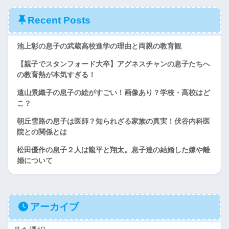
Recent Posts
池上彰の息子の武蔵高校進学の理由と両親の教育観
【親子でスタンフォード大卒】アグネスチャンの息子たちへ
の教育熱が本気すぎる！
遠山景織子の息子の絵がすごい！画像あり？学校・高校はど
こ？
朝丘雪路の息子は医師？知られざる家族の真実！伏谷内科医
院との関係とは
松田優作の息子２人は龍平と翔太。息子達の結婚した嫁や離
婚について
アーカイブ