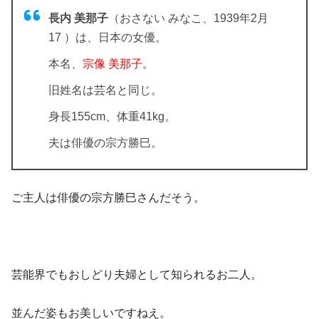
長内 美那子
（おさない みなこ、1939年2月
17 ）は、日本の女優。
本名、
宗像 美那子
。
旧姓名は芸名と同じ。
身長155cm、体重41kg。
夫は俳優の
宗方勝巳。
ご主人は俳優の宗方勝巳さんだそう。
芸能界でもおしどり夫婦として知られるお二人。
並んだ姿もお美しいですねえ。