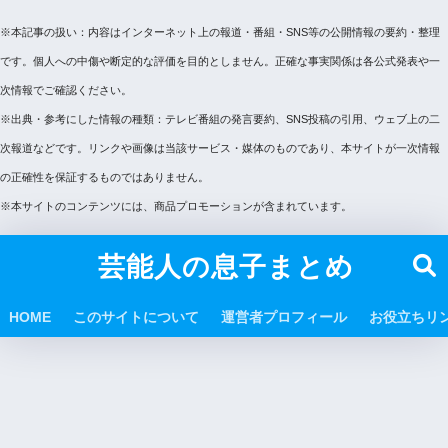
※本記事の扱い：内容はインターネット上の報道・番組・SNS等の公開情報の要約・整理
です。個人への中傷や断定的な評価を目的としません。正確な事実関係は各公式発表や一
次情報でご確認ください。
※出典・参考にした情報の種類：テレビ番組の発言要約、SNS投稿の引用、ウェブ上の二
次報道などです。リンクや画像は当該サービス・媒体のものであり、本サイトが一次情報
の正確性を保証するものではありません。
※本サイトのコンテンツには、商品プロモーションが含まれています。
芸能人の息子まとめ
HOME
このサイトについて
運営者プロフィール
お役立ちリ