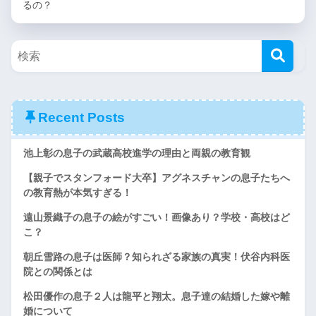
るの？
Recent Posts
池上彰の息子の武蔵高校進学の理由と両親の教育観
【親子でスタンフォード大卒】アグネスチャンの息子たちへ
の教育熱が本気すぎる！
遠山景織子の息子の絵がすごい！画像あり？学校・高校はど
こ？
朝丘雪路の息子は医師？知られざる家族の真実！伏谷内科医
院との関係とは
松田優作の息子２人は龍平と翔太。息子達の結婚した嫁や離
婚について