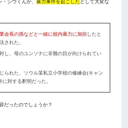
シン・シウくんが、
暴力事件を起こした
として大変な
業会長の孫などと一緒に校内暴力に加担
したと
汰された。
対し、母のユンソナに非難の目が向けられてい
報じられた、ソウル某私立小学校の修練会(キャン
事件に対する釈明だった。
容だったのでしょうか？