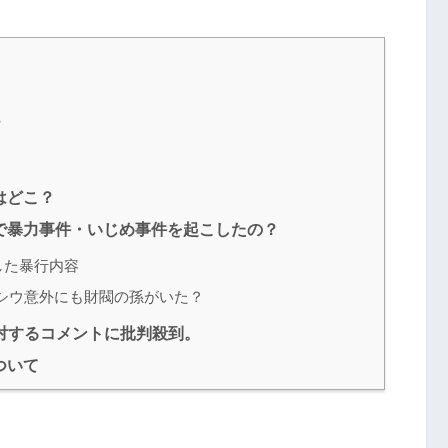
？
はどこ？
で暴力事件・いじめ事件を起こしたの？
した暴行内容
シウ意外にも財閥の孫がいた？
対するコメントに批判殺到。
ついて