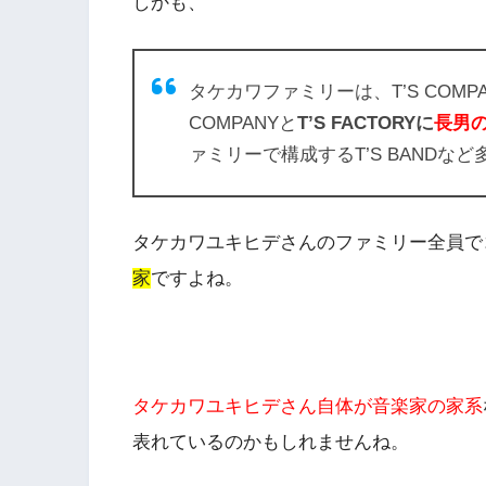
しかも、
タケカワファミリーは、
T’S COMP
COMPANY
と
T’S FACTOR
Yに
長男
ァミリーで構成する
T’S BAND
など
タケカワユキヒデさんのファミリー全員で
家
ですよね。
タケカワユキヒデさん自体が音楽家の家系
表れているのかもしれませんね。