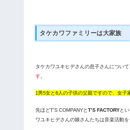
タケカワファミリーは大家族
タケカワユキヒデさんの息子さんについて
す
。
1男5女と6人の子供の父親ですので、女
先ほど
T’S COMPANY
と
T’S FACTOR
Y
とい
ワユキヒデさんの娘さんたちは音楽活動を