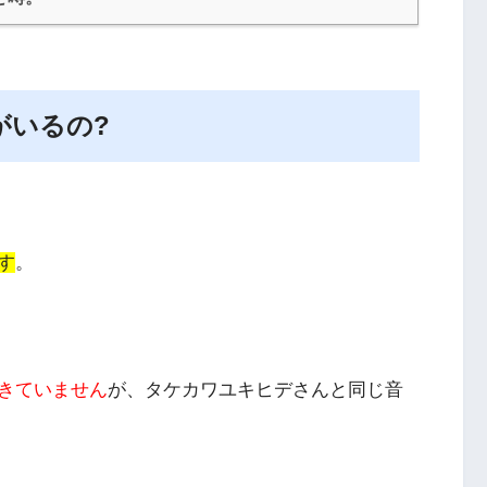
がいるの?
す
。
きていません
が、
タケカワユキヒデさんと同じ音