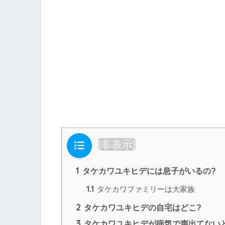
目次
[
非表示
]
1
タケカワユキヒデには息子がいるの?
1.1
タケカワファミリーは大家族
2
タケカワユキヒデの自宅はどこ?
3
タケカワユキヒデが病気で声出てない