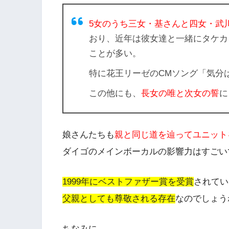
5女のうち三女・基さんと四女・武
おり、近年は彼女達と一緒にタケカ
ことが多い。
特に花王リーゼのCMソング「気分
この他にも、
長女の唯と次女の誓
に
娘さんたちも
親と同じ道を辿ってユニット
ダイゴのメインボーカルの影響力はすごい
1999年にベストファザー賞を受賞
されてい
父親としても尊敬される存在
なのでしょう
ちなみに