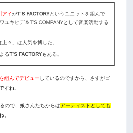
川アイ
が
T’S FACTOR
Y
というユニットを組んで
ワユキヒデ＆
T’S COMPANY
として音楽活動する
は上々」は人気を博した。
よる
T’S FACTOR
Y
もある。
を組んでデビュー
しているのですから、さすがゴ
ですね。
るので、娘さんたちからは
アーティストとしても
ね。