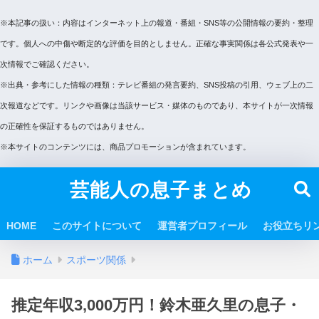
※本記事の扱い：内容はインターネット上の報道・番組・SNS等の公開情報の要約・整理
です。個人への中傷や断定的な評価を目的としません。正確な事実関係は各公式発表や一
次情報でご確認ください。
※出典・参考にした情報の種類：テレビ番組の発言要約、SNS投稿の引用、ウェブ上の二
次報道などです。リンクや画像は当該サービス・媒体のものであり、本サイトが一次情報
の正確性を保証するものではありません。
※本サイトのコンテンツには、商品プロモーションが含まれています。
芸能人の息子まとめ
HOME
このサイトについて
運営者プロフィール
お役立ちリ
ホーム
スポーツ関係
推定年収3,000万円！鈴木亜久里の息子・