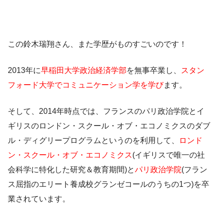
この鈴木瑞翔さん、また学歴がものすごいのです！
2013年に
早稲田大学政治経済学部
を無事卒業し、
スタン
フォード大学でコミュニケーション学を学び
ます。
そして、2014年時点では、
フランスのパリ政治学院
と
イ
ギリスのロンドン・スクール・オブ・エコノミクス
のダブ
ル・ディグリープログラムというのを利用して、
ロンド
ン・スクール・オブ・エコノミクス
(イギリスで唯一の社
会科学に特化した研究＆教育期間)と
パリ政治学院
(フラン
ス屈指のエリート養成校グランゼコールのうちの1つ)を卒
業されています。