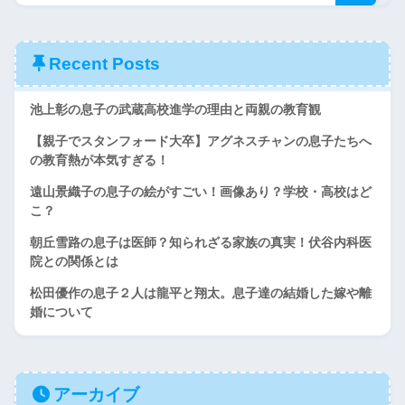
Recent Posts
池上彰の息子の武蔵高校進学の理由と両親の教育観
【親子でスタンフォード大卒】アグネスチャンの息子たちへ
の教育熱が本気すぎる！
遠山景織子の息子の絵がすごい！画像あり？学校・高校はど
こ？
朝丘雪路の息子は医師？知られざる家族の真実！伏谷内科医
院との関係とは
松田優作の息子２人は龍平と翔太。息子達の結婚した嫁や離
婚について
アーカイブ