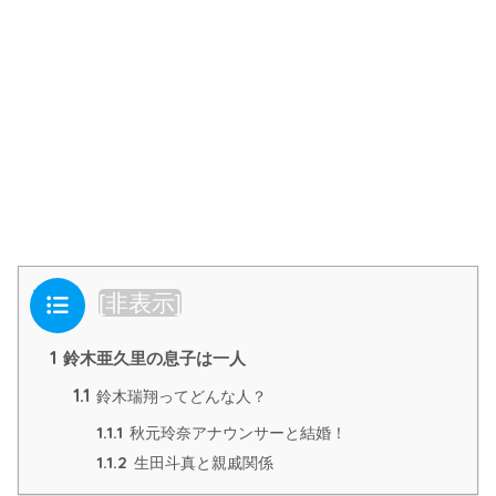
目次
[
非表示
]
1
鈴木亜久里の息子は一人
1.1
鈴木瑞翔ってどんな人？
1.1.1
秋元玲奈アナウンサーと結婚！
1.1.2
生田斗真と親戚関係