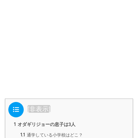
目次
[
非表示
]
1
オダギリジョーの息子は3人
1.1
通学している小学校はどこ？