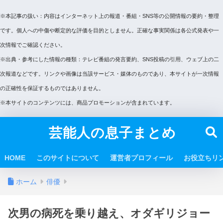
※本記事の扱い：内容はインターネット上の報道・番組・SNS等の公開情報の要約・整理
です。個人への中傷や断定的な評価を目的としません。正確な事実関係は各公式発表や一
次情報でご確認ください。
※出典・参考にした情報の種類：テレビ番組の発言要約、SNS投稿の引用、ウェブ上の二
次報道などです。リンクや画像は当該サービス・媒体のものであり、本サイトが一次情報
の正確性を保証するものではありません。
※本サイトのコンテンツには、商品プロモーションが含まれています。
芸能人の息子まとめ
HOME
このサイトについて
運営者プロフィール
お役立ちリ
ホーム
俳優
次男の病死を乗り越え、オダギリジョー