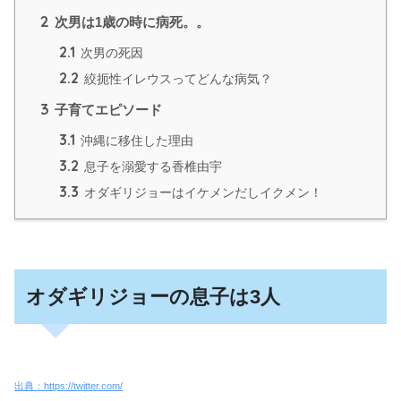
2
次男は1歳の時に病死。。
2.1
次男の死因
2.2
絞扼性イレウスってどんな病気？
3
子育てエピソード
3.1
沖縄に移住した理由
3.2
息子を溺愛する香椎由宇
3.3
オダギリジョーはイケメンだしイクメン！
オダギリジョーの息子は3人
出典：https://twitter.com/