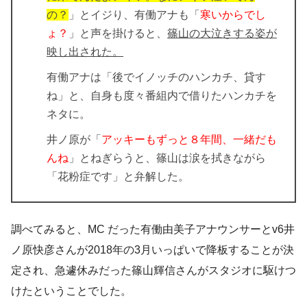
の？
」とイジり、有働アナも「
寒いからでし
ょ？
」と声を掛けると、
篠山の大泣きする姿が
映し出された。
有働アナは「後でイノッチのハンカチ、貸す
ね」と、自身も度々番組内で借りたハンカチを
ネタに。
井ノ原が「
アッキーもずっと８年間、一緒だも
んね
」とねぎらうと、篠山は涙を拭きながら
「花粉症です」と弁解した。
調べてみると、MC だった有働由美子アナウンサーとv6井
ノ原快彦さんが2018年の3月いっぱいで降板することが決
定され、急遽休みだった篠山輝信さんがスタジオに駆けつ
けたということでした。