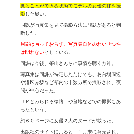
見ることができる状態でモデルの女優の裸を撮
影
した疑い。
同課が写真集を見て撮影方法に問題があると判
断した。
局部は写っておらず、写真集自体のわいせつ性
は問わない
としている。
同課は今後、篠山さんらに事情を聴く方針。
写真集は同課が特定しただけでも、お台場周辺
や港区赤坂など都内の十数カ所で撮影され、夜
間が中心だった。
ＪＲとみられる線路上や墓地などでの撮影もあ
ったという。
約６０ページに女優２人のヌードが載った。
出版社のサイトによると、１月末に発売され、