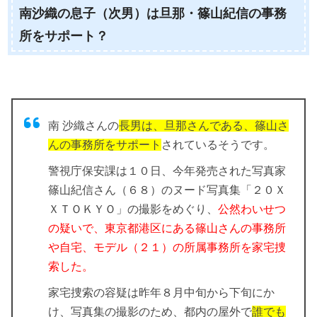
南沙織の息子（次男）は旦那・篠山紀信の事務
所をサポート？
南 沙織さんの
長男は、旦那さんである、篠山さ
んの事務所をサポート
されているそうです。
警視庁保安課は１０日、今年発売された写真家
篠山紀信さん（６８）のヌード写真集「２０Ｘ
ＸＴＯＫＹＯ」の撮影をめぐり、
公然わいせつ
の疑いで、東京都港区にある篠山さんの事務所
や自宅、モデル（２１）の所属事務所を家宅捜
索した。
家宅捜索の容疑は昨年８月中旬から下旬にか
け、写真集の撮影のため、都内の屋外で
誰でも