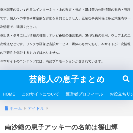
※本記事の扱い：内容はインターネット上の報道・番組・SNS等の公開情報の要約・整理
です。個人への中傷や断定的な評価を目的としません。正確な事実関係は各公式発表や一
次情報でご確認ください。
※出典・参考にした情報の種類：テレビ番組の発言要約、SNS投稿の引用、ウェブ上の二
次報道などです。リンクや画像は当該サービス・媒体のものであり、本サイトが一次情報
の正確性を保証するものではありません。
※本サイトのコンテンツには、商品プロモーションが含まれています。
芸能人の息子まとめ
HOME
このサイトについて
運営者プロフィール
お役立ちリ
ホーム
アイドル
南沙織の息子アッキーの名前は篠山輝