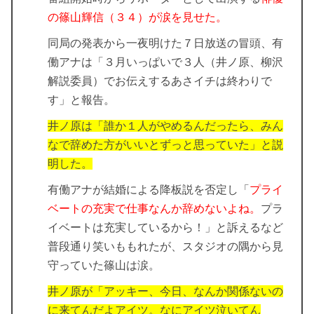
の篠山輝信（３４）が涙を見せた。
同局の発表から一夜明けた７日放送の冒頭、有
働アナは「３月いっぱいで３人（井ノ原、柳沢
解説委員）でお伝えするあさイチは終わりで
す」と報告。
井ノ原は「誰か１人がやめるんだったら、みん
なで辞めた方がいいとずっと思っていた」と説
明した。
有働アナが結婚による降板説を否定し「
プライ
ベートの充実で仕事なんか辞めないよね。
プラ
イベートは充実しているから！」と訴えるなど
普段通り笑いももれたが、スタジオの隅から見
守っていた篠山は涙。
井ノ原が「アッキー、今日、なんか関係ないの
に来てんだよアイツ。なにアイツ泣いてん