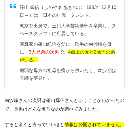
篠山 輝信（しのやま あきのぶ、1983年12月10
日 – ）は、日本の俳優、タレント。
東京都出身で、玉川大学芸術学部を卒業し、ス
ペースクラフトに所属している。
写真家の篠山紀信を父に、歌手の南沙織を母
に、
3人兄弟の次男
で、
4歳上の兄と2歳下の弟
がいる。
病弱な母方の祖母を病から救いたく、幼少期は
医師を夢見た。
南沙織さんの次男は篠山輝信さんということがわかったの
で、
長男はどんな名前なのか
調べてみました。
すると全くと言っていいほど
情報は公開されていません。