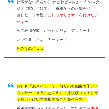
仕事がない日なのに わざわざ #あさイチ のスタ
ジオに駆け付けて、「番組からのお知らせ」と
題したトリオ漫才に
しっかりとオチを付けたア
ッキー
。
その表情が欲しかったんだよ、アッキー！
いい仕事したよ、アッキー！
休みなのにｗｗ
ＮＨＫ「あさイチ」で、ＭＣの有働由美子アナ
ウンサー（４８）とＶ６井ノ原快彦（４１）が
３月いっぱいで降板することを生報告。
番組開始時からリポーターとして出演する
俳優