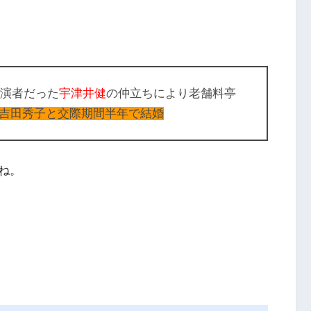
共演者だった
宇津井健
の仲立ちにより老舗料亭
吉田秀子と交際期間半年で結婚
ね。