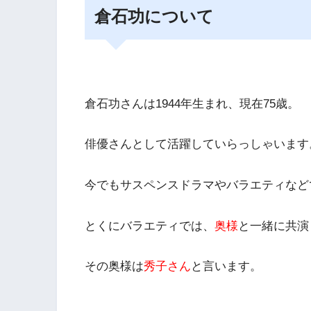
倉石功について
倉石功さんは1944年生まれ、現在75歳。
俳優さんとして活躍していらっしゃいます
今でも
サスペンスドラマ
や
バラエティ
など
とくにバラエティでは、
奥様
と一緒に共演
その奥様は
秀子さん
と言います。